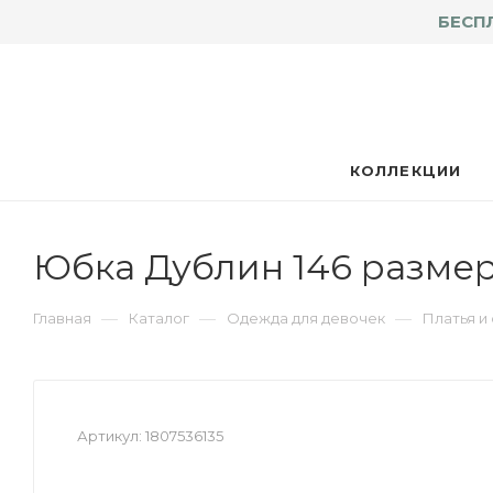
БЕСП
КОЛЛЕКЦИИ
Юбка Дублин 146 разме
—
—
—
Главная
Каталог
Одежда для девочек
Платья и
Артикул:
1807536135