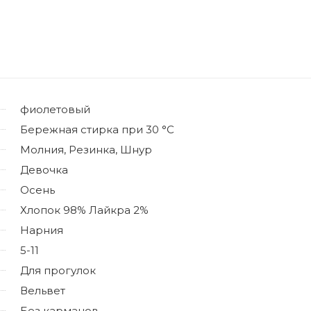
фиолетовый
Бережная стирка при 30 °C
Молния, Резинка, Шнур
Девочка
Осень
Хлопок 98% Лайкра 2%
Нарния
5-11
Для прогулок
Вельвет
Без карманов