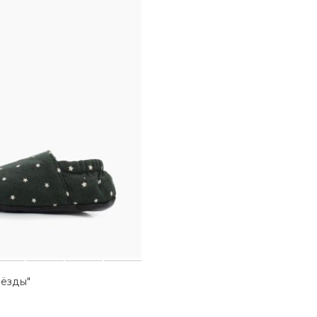
вёзды"