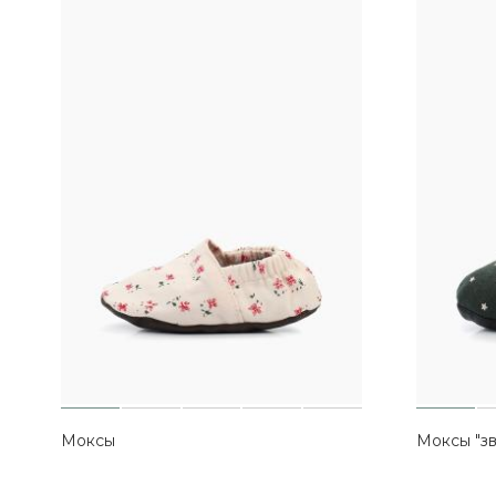
Моксы
Моксы "з