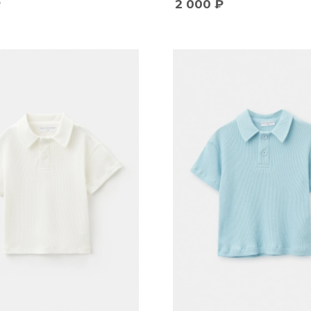
₽
2 000
₽