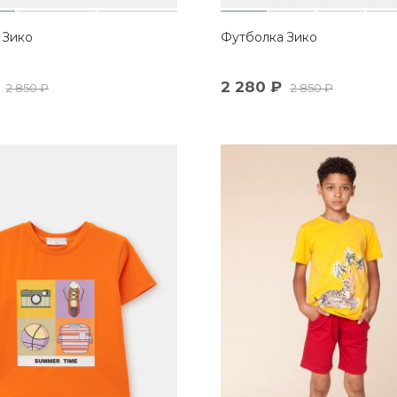
 Зико
Футболка Зико
2 280
₽
2 850
₽
2 850
₽