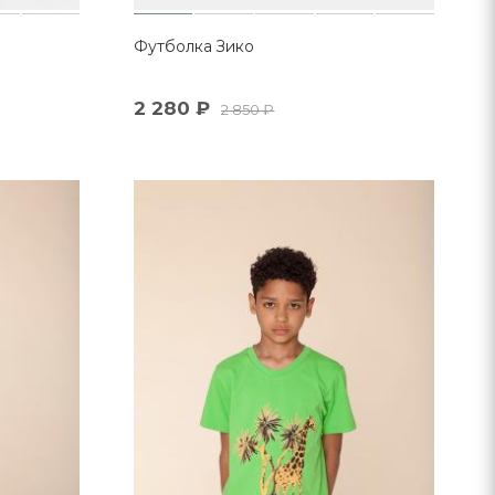
Футболка Зико
2 280
₽
2 850
₽