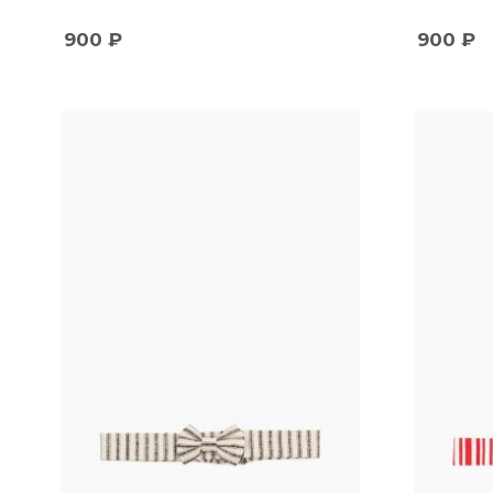
900
₽
900
₽