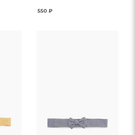
550
₽