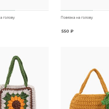
а голову
Повязка на голову
550
₽