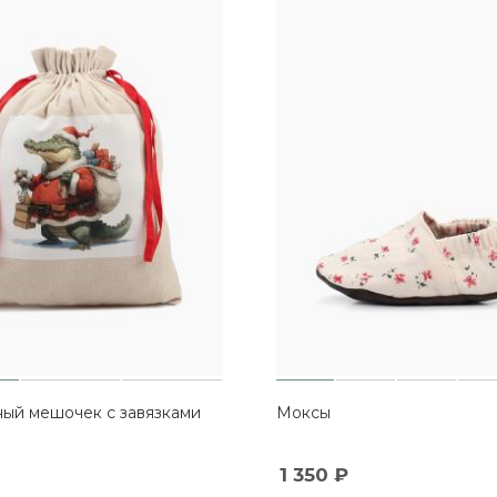
ый мешочек с завязками
Моксы
1 350
₽