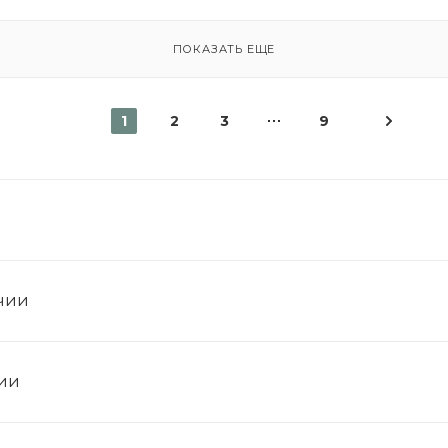
ПОКАЗАТЬ ЕЩЕ
1
2
3
9
ичии
чии