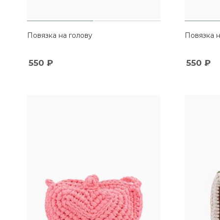
Повязка на голову
Повязка н
550
₽
550
₽