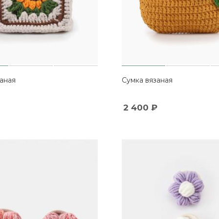
аная
Сумка вязаная
2 400
₽