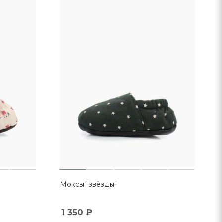
Моксы "звёзды"
1 350
₽