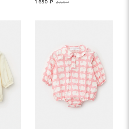
1 650
₽
2 750
₽