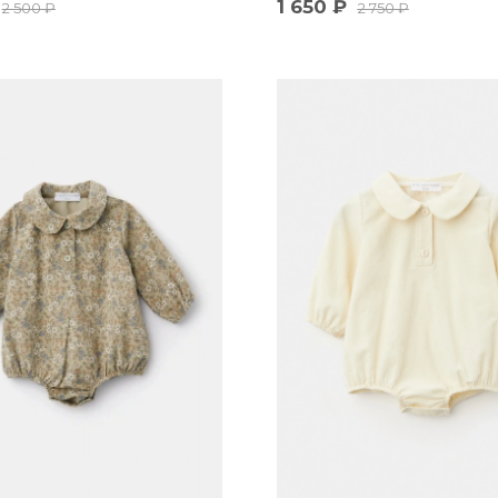
1 650
₽
2 500
₽
2 750
₽