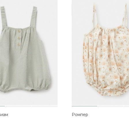
Лиам
Ромпер