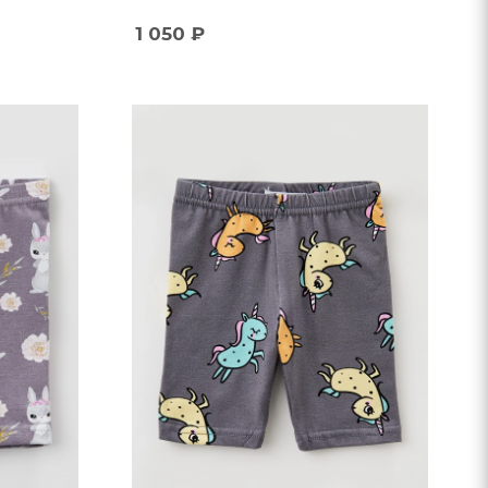
1 050
₽