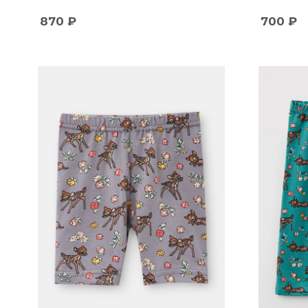
870
₽
700
₽