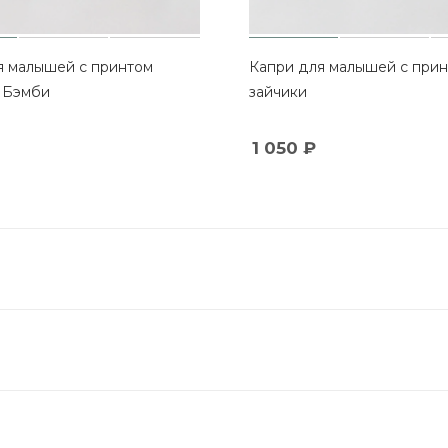
том
Капри для малышей с при
 Бэмби
зайчики
1 050
₽