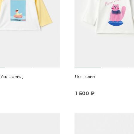
 Уилфрейд
Лонгслив
1 500
₽