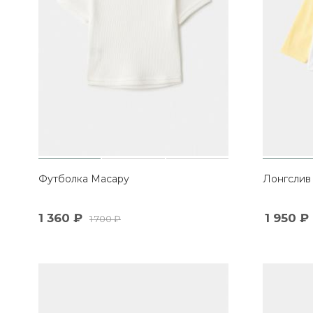
Футболка Масару
Лонгслив
1 360
₽
1 950
₽
1 700
₽