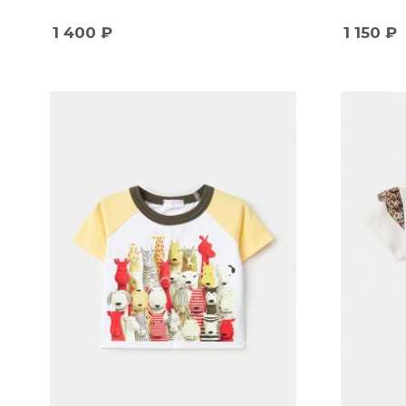
1 400
₽
1 150
₽