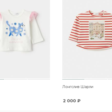
Лонгслив Шарли
2 000
₽