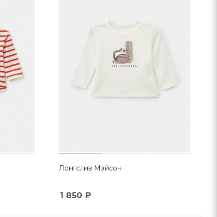
Лонгслив Мэйсон
1 850
₽