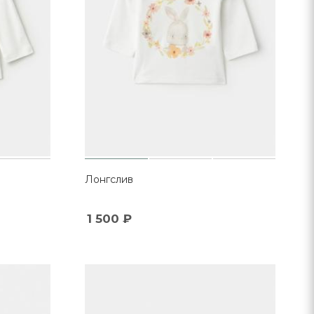
Лонгслив
1 500
₽