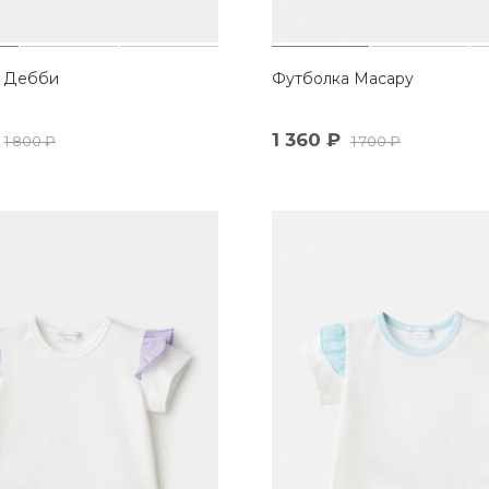
 Дебби
Футболка Масару
1 360
₽
1 800
₽
1 700
₽