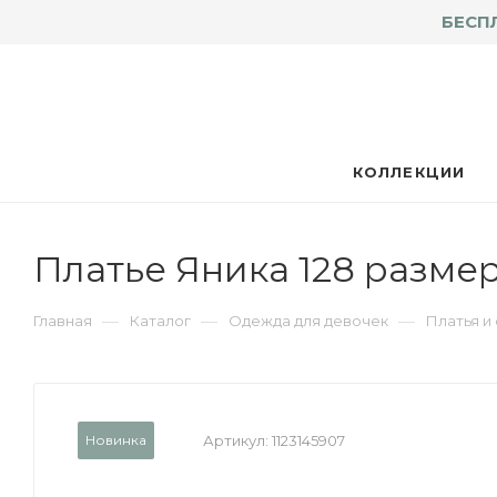
БЕСП
КОЛЛЕКЦИИ
Платье Яника 128 разме
—
—
—
Главная
Каталог
Одежда для девочек
Платья и
Новинка
Артикул:
1123145907