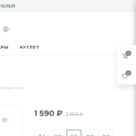
УБЛЕЙ
АРЫ
АУТЛЕТ
0
0
латье Кити
1 590
₽
2 650
₽