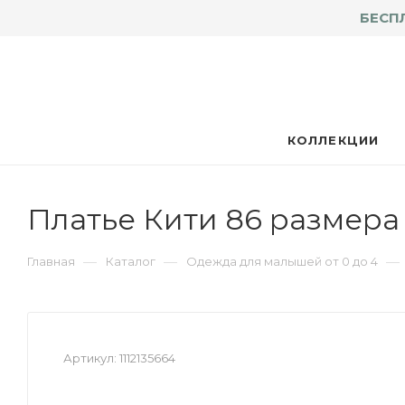
БЕСП
КОЛЛЕКЦИИ
Платье Кити 86 размера
—
—
—
Главная
Каталог
Одежда для малышей от 0 до 4
Артикул:
1112135664