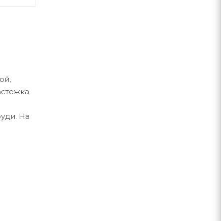
ой,
астежка
уди. На