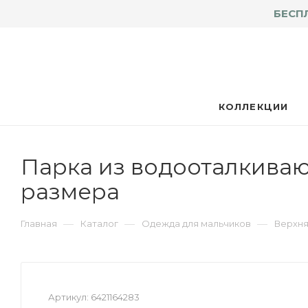
БЕСП
КОЛЛЕКЦИИ
Парка из водооталкиваю
размера
—
—
—
Главная
Каталог
Одежда для мальчиков
Верхня
Артикул:
6421164283