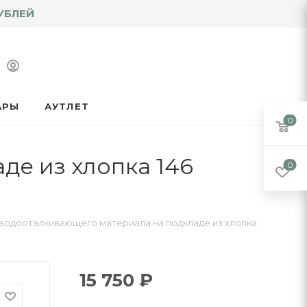
УБЛЕЙ
АРЫ
АУТЛЕТ
0
де из хлопка 146
0
 водооталкивающего материала на подкладе из хлопка
15 750
₽