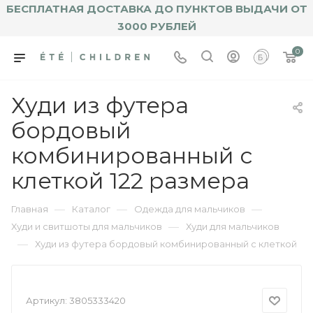
БЕСПЛАТНАЯ ДОСТАВКА ДО ПУНКТОВ ВЫДАЧИ ОТ
3000 РУБЛЕЙ
0
Худи из футера
бордовый
комбинированный с
клеткой 122 размера
—
—
—
Главная
Каталог
Одежда для мальчиков
—
Худи и свитшоты для мальчиков
Худи для мальчиков
—
Худи из футера бордовый комбинированный с клеткой
Артикул:
3805333420