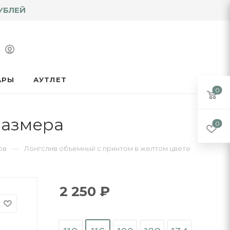
УБЛЕЙ
АРЫ
АУТЛЕТ
0
размера
0
—
ов
Лонгслив объемный с принтом в желтом цвете
2 250
₽