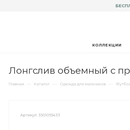
БЕСП
КОЛЛЕКЦИИ
Лонгслив объемный с пр
—
—
—
Главная
Каталог
Одежда для мальчиков
Футбол
Артикул:
3501055433