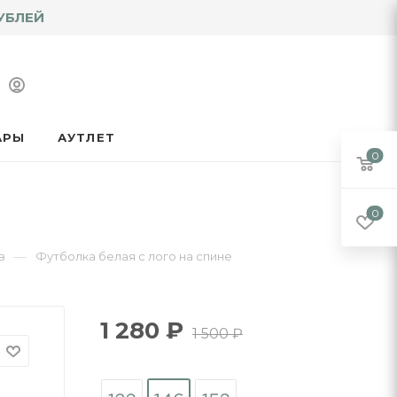
УБЛЕЙ
АРЫ
АУТЛЕТ
0
0
—
в
Футболка белая с лого на спине
1 280
₽
1 500
₽