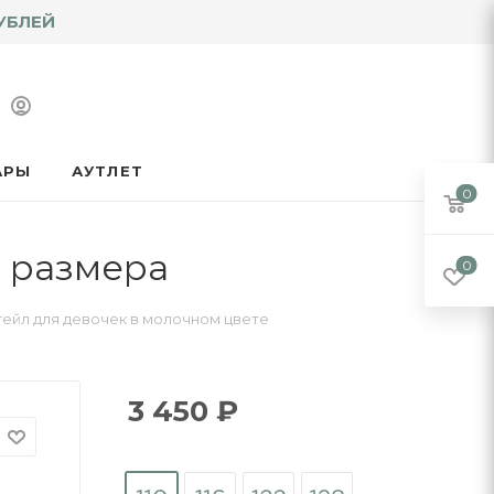
УБЛЕЙ
АРЫ
АУТЛЕТ
0
0 размера
0
ейл для девочек в молочном цвете
3 450
₽