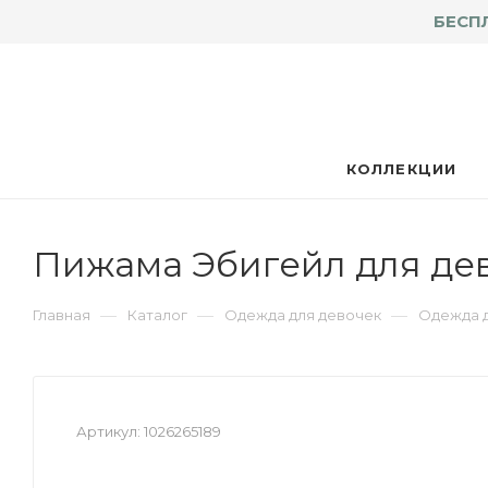
БЕСП
КОЛЛЕКЦИИ
Пижама Эбигейл для дев
—
—
—
Главная
Каталог
Одежда для девочек
Одежда д
Артикул:
1026265189