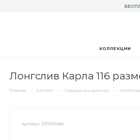
БЕСП
КОЛЛЕКЦИИ
Лонгслив Карла 116 раз
—
—
—
Главная
Каталог
Одежда для девочек
Футболки
Артикул:
3517013499