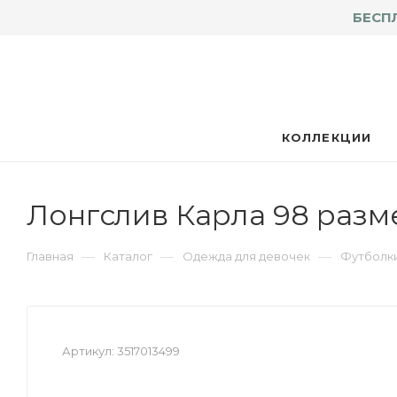
БЕСП
КОЛЛЕКЦИИ
Лонгслив Карла 98 разм
—
—
—
Главная
Каталог
Одежда для девочек
Футболки
Артикул:
3517013499