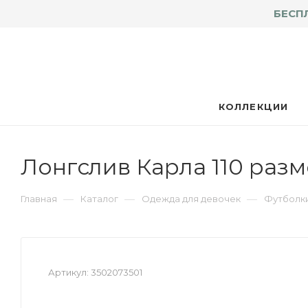
БЕСП
КОЛЛЕКЦИИ
Лонгслив Карла 110 раз
—
—
—
Главная
Каталог
Одежда для девочек
Футболки
Артикул:
3502073501