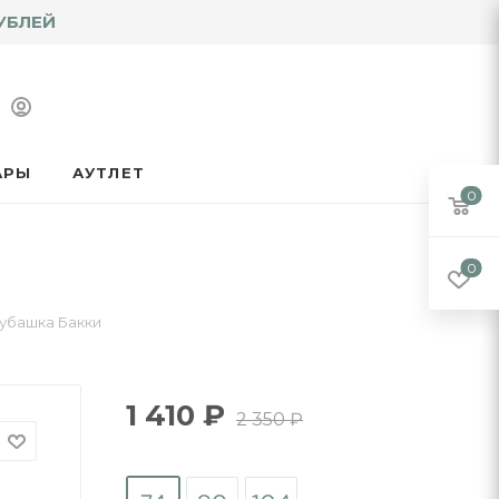
УБЛЕЙ
АРЫ
АУТЛЕТ
0
0
убашка Бакки
1 410
₽
2 350
₽