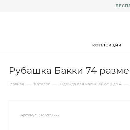
БЕСП
КОЛЛЕКЦИИ
Рубашка Бакки 74 разме
—
—
—
Главная
Каталог
Одежда для малышей от 0 до 4
Артикул:
3127265653