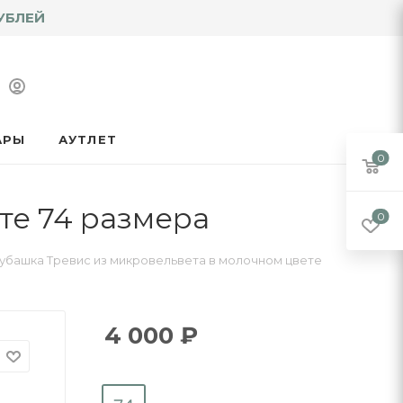
УБЛЕЙ
АРЫ
АУТЛЕТ
0
те 74 размера
0
убашка Тревис из микровельвета в молочном цвете
4 000
₽