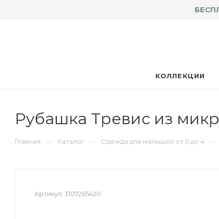
БЕСП
КОЛЛЕКЦИИ
Рубашка Тревис из микр
—
—
—
Главная
Каталог
Одежда для малышей от 0 до 4
Артикул:
3107265420