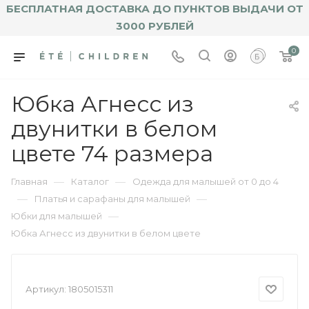
БЕСПЛАТНАЯ ДОСТАВКА ДО ПУНКТОВ ВЫДАЧИ ОТ
3000 РУБЛЕЙ
0
Юбка Агнесс из
двунитки в белом
цвете 74 размера
—
—
Главная
Каталог
Одежда для малышей от 0 до 4
—
—
Платья и сарафаны для малышей
—
Юбки для малышей
Юбка Агнесс из двунитки в белом цвете
Артикул:
1805015311