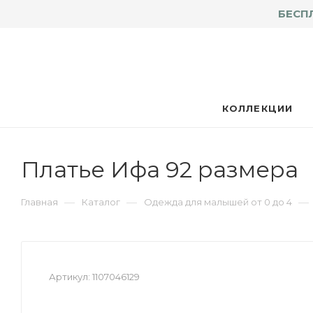
БЕСП
КОЛЛЕКЦИИ
Платье Ифа 92 размера
—
—
—
Главная
Каталог
Одежда для малышей от 0 до 4
Артикул:
1107046129