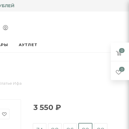
УБЛЕЙ
АРЫ
АУТЛЕТ
0
0
Платье Ифа
3 550
₽