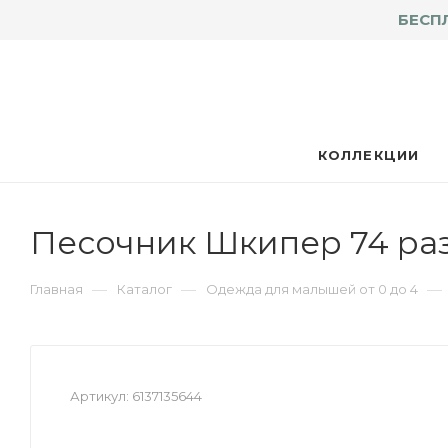
БЕСП
КОЛЛЕКЦИИ
Песочник Шкипер 74 ра
—
—
—
Главная
Каталог
Одежда для малышей от 0 до 4
Артикул:
6137135644