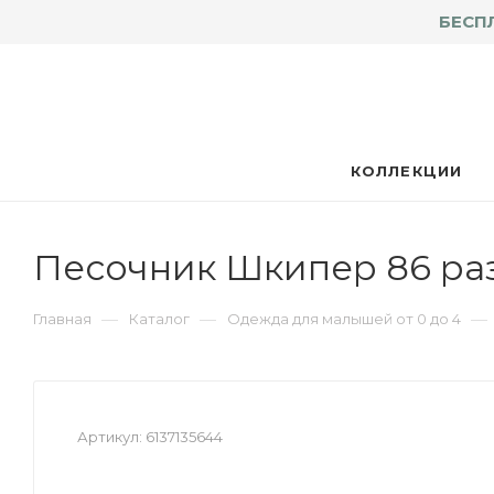
БЕСП
КОЛЛЕКЦИИ
Песочник Шкипер 86 ра
—
—
—
Главная
Каталог
Одежда для малышей от 0 до 4
Артикул:
6137135644