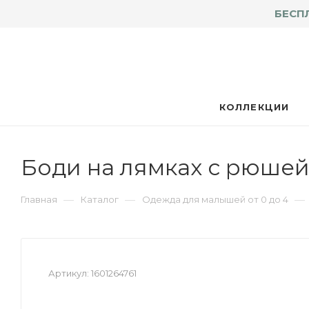
БЕСП
КОЛЛЕКЦИИ
Боди на лямках с рюшей
—
—
—
Главная
Каталог
Одежда для малышей от 0 до 4
Артикул:
1601264761