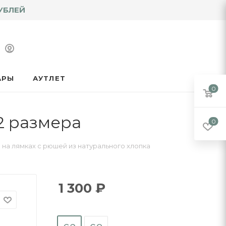
УБЛЕЙ
АРЫ
АУТЛЕТ
0
2 размера
0
 на лямках с рюшей из натурального хлопка
1 300
₽