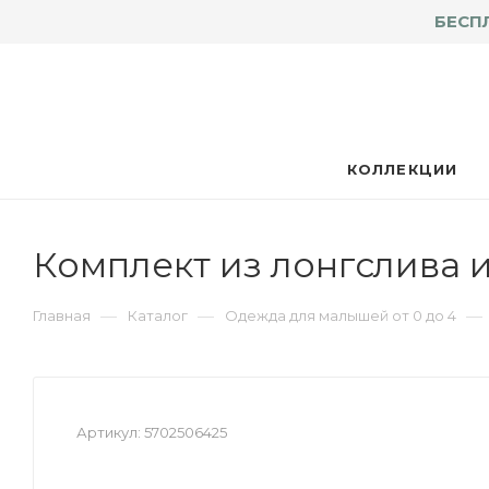
БЕСП
КОЛЛЕКЦИИ
Комплект из лонгслива 
—
—
—
Главная
Каталог
Одежда для малышей от 0 до 4
Артикул:
5702506425