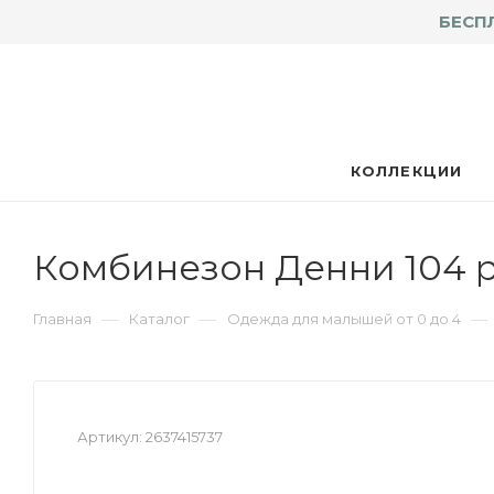
БЕСП
КОЛЛЕКЦИИ
Комбинезон Денни 104 
—
—
—
Главная
Каталог
Одежда для малышей от 0 до 4
Артикул:
2637415737