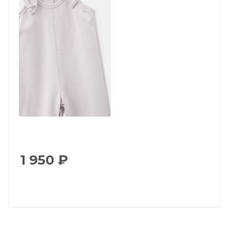
1 950
₽