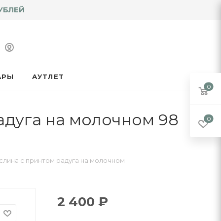
УБЛЕЙ
АРЫ
АУТЛЕТ
0
адуга на молочном 98
0
слина с принтом радуга на молочном
2 400
₽