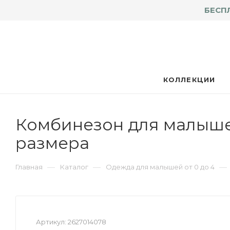
БЕСП
КОЛЛЕКЦИИ
Комбинезон для малышей
размера
—
—
—
Главная
Каталог
Одежда для малышей от 0 до 4
Артикул:
2627014078