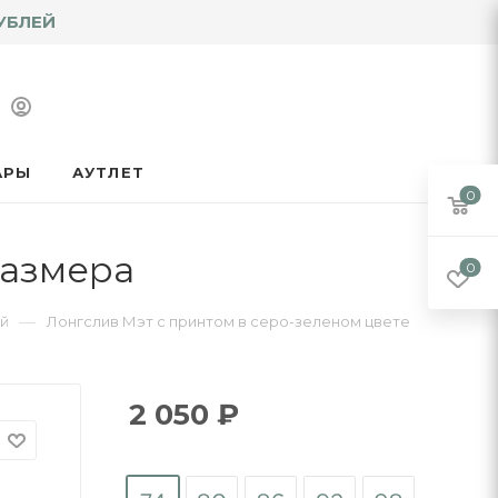
УБЛЕЙ
АРЫ
АУТЛЕТ
0
размера
0
—
й
Лонгслив Мэт с принтом в серо-зеленом цвете
2 050
₽