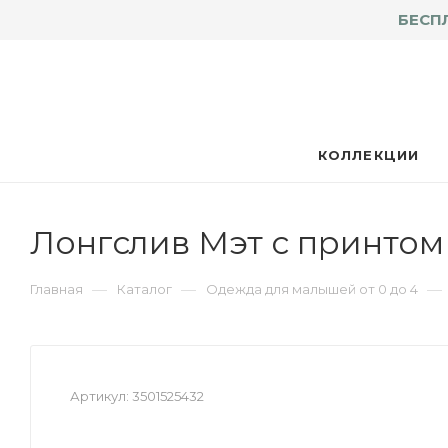
БЕСП
КОЛЛЕКЦИИ
Лонгслив Мэт с принтом
—
—
—
Главная
Каталог
Одежда для малышей от 0 до 4
Артикул:
3501525432