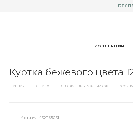
БЕСП
КОЛЛЕКЦИИ
Куртка бежевого цвета 1
—
—
—
Главная
Каталог
Одежда для мальчиков
Верхня
Артикул:
4321165031