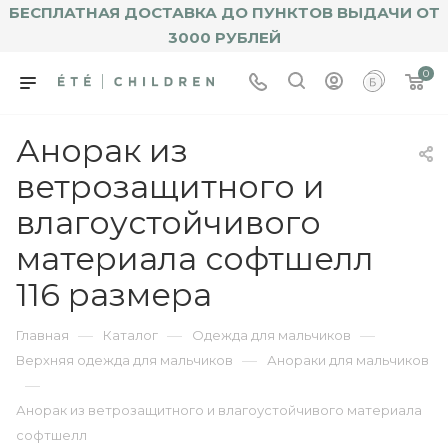
БЕСПЛАТНАЯ ДОСТАВКА ДО ПУНКТОВ ВЫДАЧИ ОТ
3000 РУБЛЕЙ
0
Анорак из
ветрозащитного и
влагоустойчивого
материала софтшелл
116 размера
—
—
—
Главная
Каталог
Одежда для мальчиков
—
Верхняя одежда для мальчиков
Анораки для мальчиков
—
Анорак из ветрозащитного и влагоустойчивого материала
софтшелл