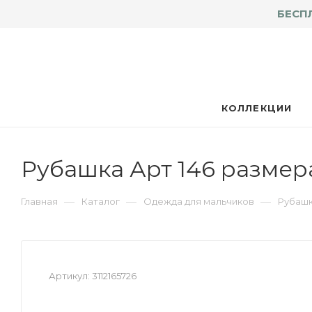
БЕСП
КОЛЛЕКЦИИ
Рубашка Арт 146 размер
—
—
—
Главная
Каталог
Одежда для мальчиков
Рубашк
Артикул:
3112165726