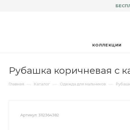
БЕСП
КОЛЛЕКЦИИ
Рубашка коричневая с к
—
—
—
Главная
Каталог
Одежда для мальчиков
Рубашк
Артикул:
3112364382