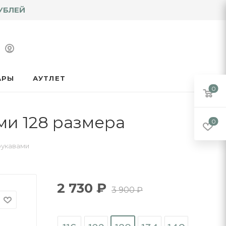
УБЛЕЙ
АРЫ
АУТЛЕТ
0
ми 128 размера
0
рукавами
2 730
₽
3 900
₽