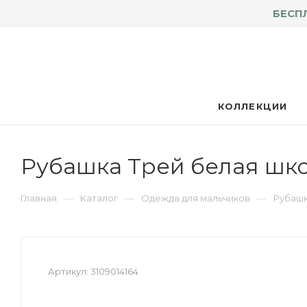
БЕСП
КОЛЛЕКЦИИ
Рубашка Трей белая шко
—
—
—
Главная
Каталог
Одежда для мальчиков
Рубашк
Артикул:
3109014164