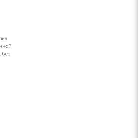
пка
енной
 без