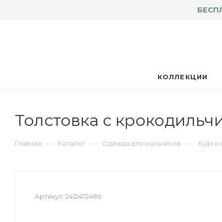
БЕСП
КОЛЛЕКЦИИ
Толстовка с крокодильч
—
—
—
Главная
Каталог
Одежда для мальчиков
Худи и
Артикул:
2412472486