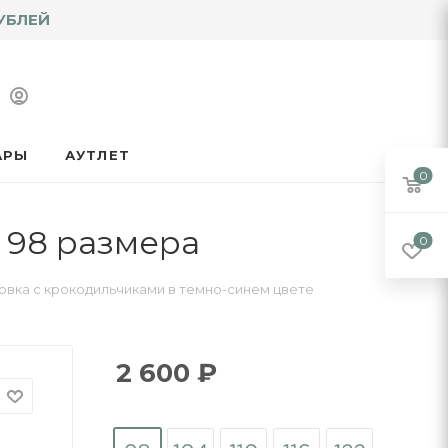
УБЛЕЙ
АРЫ
АУТЛЕТ
0
 98 размера
0
овка с крокодильчиками в темно-синем цвете
2 600
₽