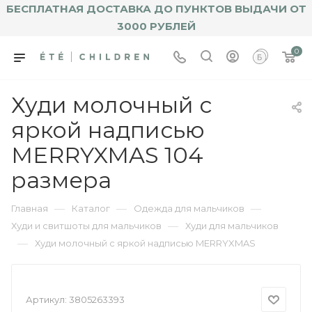
БЕСПЛАТНАЯ ДОСТАВКА ДО ПУНКТОВ ВЫДАЧИ ОТ
3000 РУБЛЕЙ
0
Худи молочный с
яркой надписью
MERRYXMAS 104
размера
—
—
—
Главная
Каталог
Одежда для мальчиков
—
Худи и свитшоты для мальчиков
Худи для мальчиков
—
Худи молочный с яркой надписью MERRYXMAS
Артикул:
3805263393