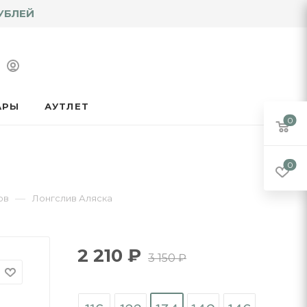
УБЛЕЙ
АРЫ
АУТЛЕТ
0
0
—
ов
Лонгслив Аляска
2 210
₽
3 150
₽