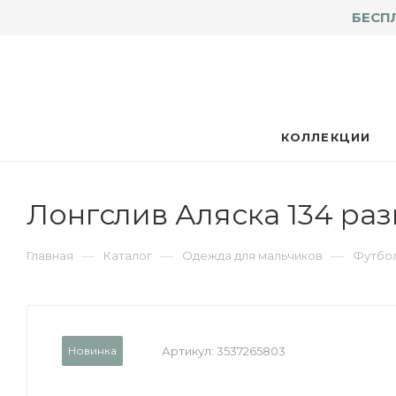
БЕСП
КОЛЛЕКЦИИ
Лонгслив Аляска 134 ра
—
—
—
Главная
Каталог
Одежда для мальчиков
Футбол
Новинка
Артикул:
3537265803