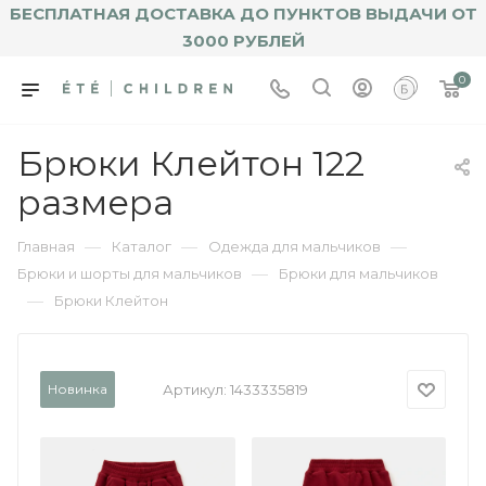
БЕСПЛАТНАЯ ДОСТАВКА ДО ПУНКТОВ ВЫДАЧИ ОТ
3000 РУБЛЕЙ
0
Брюки Клейтон 122
размера
—
—
—
Главная
Каталог
Одежда для мальчиков
—
Брюки и шорты для мальчиков
Брюки для мальчиков
—
Брюки Клейтон
Новинка
Артикул:
1433335819