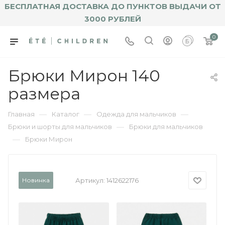
БЕСПЛАТНАЯ ДОСТАВКА ДО ПУНКТОВ ВЫДАЧИ ОТ
3000 РУБЛЕЙ
0
Брюки Мирон 140
размера
—
—
—
Главная
Каталог
Одежда для мальчиков
—
Брюки и шорты для мальчиков
Брюки для мальчиков
—
Брюки Мирон
Новинка
Артикул:
1412622176