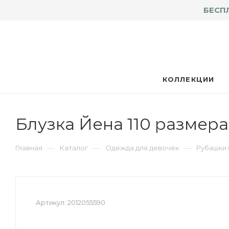
БЕСП
КОЛЛЕКЦИИ
Блузка Йена 110 размера
—
—
—
Главная
Каталог
Одежда для девочек
Рубашки 
Артикул:
2012055590