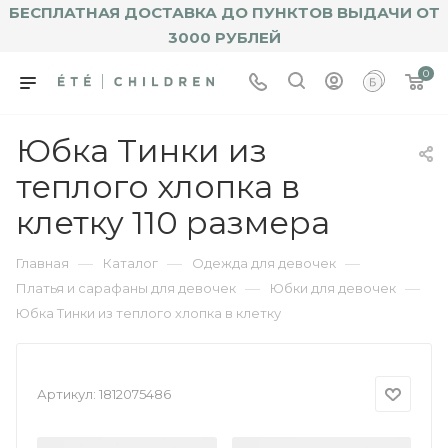
БЕСПЛАТНАЯ ДОСТАВКА ДО ПУНКТОВ ВЫДАЧИ ОТ
3000 РУБЛЕЙ
0
Юбка Тинки из
теплого хлопка в
клетку 110 размера
—
—
—
Главная
Каталог
Одежда для девочек
—
—
Платья и сарафаны для девочек
Юбки для девочек
Юбка Тинки из теплого хлопка в клетку
Артикул:
1812075486