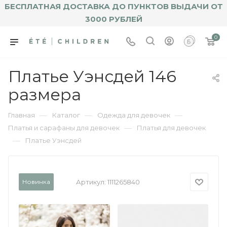
БЕСПЛАТНАЯ ДОСТАВКА ДО ПУНКТОВ ВЫДАЧИ ОТ
3000 РУБЛЕЙ
0
Платье Уэнсдей 146
размера
—
—
—
Главная
Каталог
Одежда для девочек
—
Платья и сарафаны для девочек
Платья для девочек
—
Платье Уэнсдей
Новинка
Артикул:
1111265840