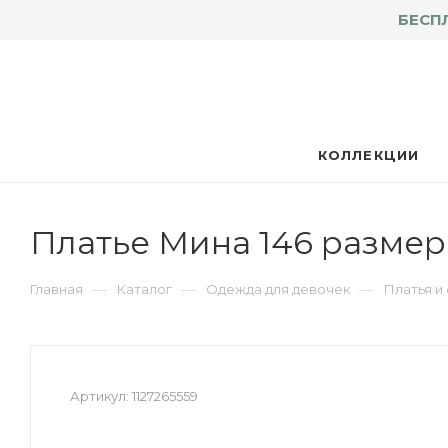
БЕСП
КОЛЛЕКЦИИ
Платье Мина 146 размер
—
—
—
Главная
Каталог
Одежда для девочек
Платья и
Артикул:
1127265559