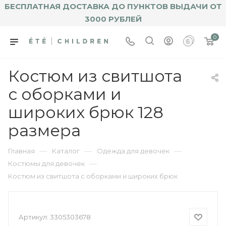
БЕСПЛАТНАЯ ДОСТАВКА ДО ПУНКТОВ ВЫДАЧИ ОТ
3000 РУБЛЕЙ
0
Костюм из свитшота
с оборками и
широких брюк 128
размера
—
—
—
Главная
Каталог
Одежда для девочек
—
Костюмы для девочек
Костюм из свитшота с оборками и широких брюк
Артикул:
3305303678