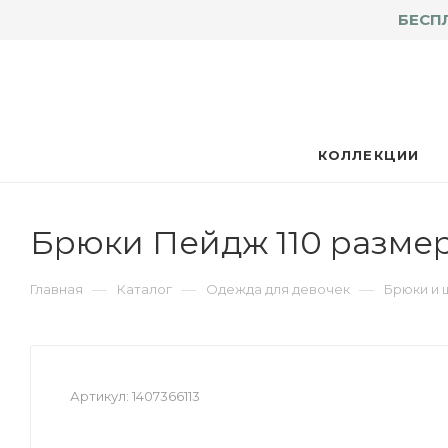
БЕСП
КОЛЛЕКЦИИ
Брюки Пейдж 110 разме
—
—
—
Главная
Каталог
Одежда для девочек
Брюки и 
Артикул:
1407366113