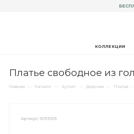
БЕСП
КОЛЛЕКЦИИ
Платье свободное из гол
—
—
—
—
Главная
Каталог
Аутлет
Девочки
Платья
Артикул:
1101131015