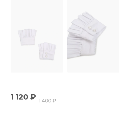
1 120
₽
1 400
₽