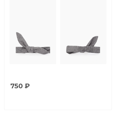
750
₽