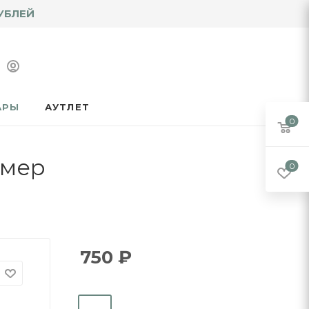
УБЛЕЙ
АРЫ
АУТЛЕТ
0
змер
0
750
₽