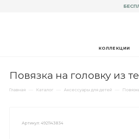
БЕСП
КОЛЛЕКЦИИ
Повязка на головку из т
—
—
—
Главная
Каталог
Аксессуары для детей
Повязки
Артикул:
4921143834