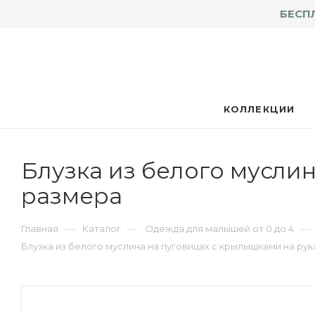
БЕСП
КОЛЛЕКЦИИ
Блузка из белого муслин
размера
—
—
—
Главная
Каталог
Одежда для малышей от 0 до 4
Блузка из белого муслина на пуговицах с крылышками на рук